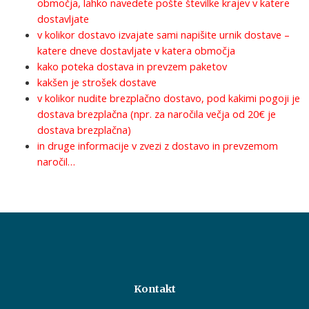
območja, lahko navedete pošte številke krajev v katere
dostavljate
v kolikor dostavo izvajate sami napišite urnik dostave –
katere dneve dostavljate v katera območja
kako poteka dostava in prevzem paketov
kakšen je strošek dostave
v kolikor nudite brezplačno dostavo, pod kakimi pogoji je
dostava brezplačna (npr. za naročila večja od 20€ je
dostava brezplačna)
in druge informacije v zvezi z dostavo in prevzemom
naročil…
Kontakt