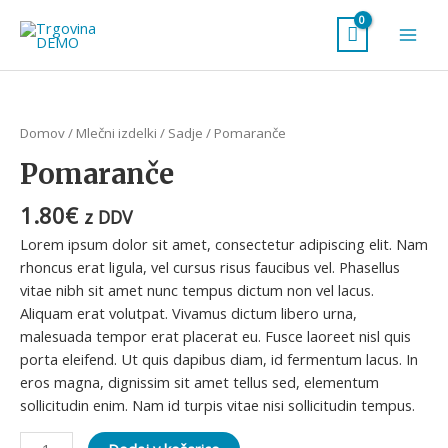
Skip
Main
to
Men
content
Pomaranče
količina
Domov
/
Mlečni izdelki
/
Sadje
/ Pomaranče
Pomaranče
1.80
€
z DDV
Lorem ipsum dolor sit amet, consectetur adipiscing elit. Nam
rhoncus erat ligula, vel cursus risus faucibus vel. Phasellus
vitae nibh sit amet nunc tempus dictum non vel lacus.
Aliquam erat volutpat. Vivamus dictum libero urna,
malesuada tempor erat placerat eu. Fusce laoreet nisl quis
porta eleifend. Ut quis dapibus diam, id fermentum lacus. In
eros magna, dignissim sit amet tellus sed, elementum
sollicitudin enim. Nam id turpis vitae nisi sollicitudin tempus.